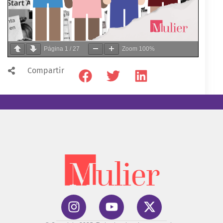
Página
1
/
27
Zoom
100%
Compartir