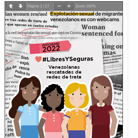
Página
1
/
27
Zoom
100%