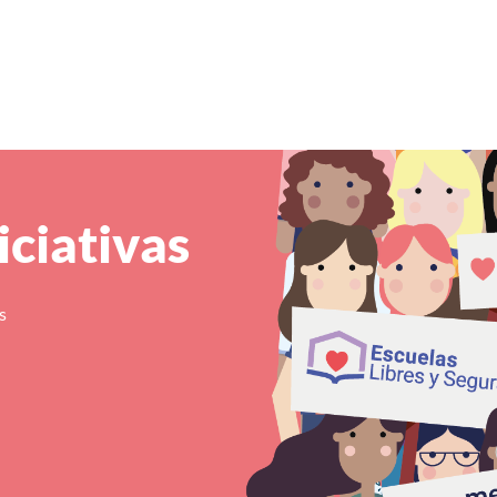
iciativas
s