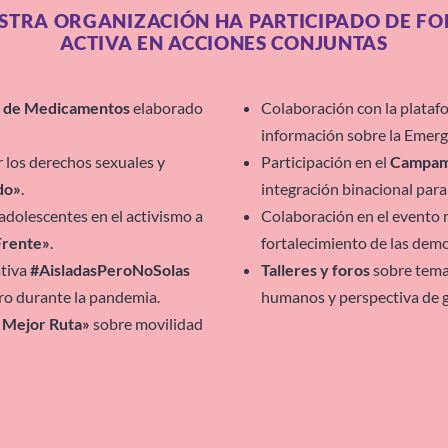
STRA ORGANIZACIÓN HA PARTICIPADO DE F
ACTIVA EN ACCIONES CONJUNTAS
ez de Medicamentos
elaborado
Colaboración con la plata
información sobre la Emer
r los derechos sexuales y
Participación en el
Campame
do»
.
integración binacional para
adolescentes en el activismo a
Colaboración en el evento 
Frente»
.
fortalecimiento de las demo
ativa
#AisladasPeroNoSolas
Talleres y foros
sobre tema
ero durante la pandemia.
humanos y perspectiva de 
 Mejor Ruta»
sobre movilidad