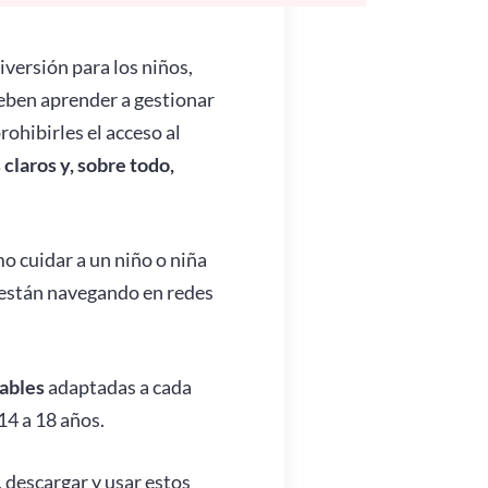
iversión para los niños,
deben aprender a gestionar
ohibirles el acceso al
claros y, sobre todo,
o cuidar a un niño o niña
a están navegando en redes
gables
adaptadas a cada
 14 a 18 años.
 descargar y usar estos